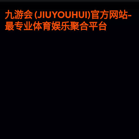
九游会 (JIUYOUHUI)官方网站-
最专业体育娱乐聚合平台