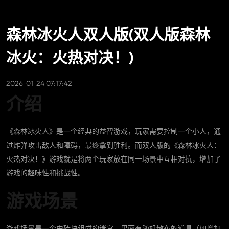
森林冰火人双人版(双人版森林
冰火：火热对决！)
2026-01-24 07:17:42
介绍
《森林冰火人》是一个经典的益智游戏，玩家需要控制一个小人，通
过炸弹攻击敌人和障碍，最终拿到胜利。而双人版的《森林冰火人：
火热对决！》游戏就是将两个玩家放在同一场景中互相对抗，增加了
游戏的趣味性和挑战性。
游戏场景
游戏场景是一个由砖块组成的迷宫，里面有随机散布的道具（如增加