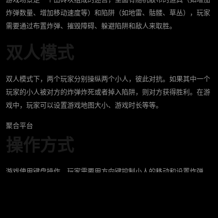
炸弹数量、增加移动速度等）和陷阱（如地雷、骷髅、草丛），玩家
需要通过布置炸弹、摧毁障碍、躲避陷阱和敌人来取胜。
双人模式
双人模式下，两个玩家分别操纵两个小人，彼此对抗。如果其中一个
玩家的小人被对方的炸弹炸死或者掉入陷阱，则对方获得胜利。在游
戏中，玩家可以设置游戏地图大小、游戏时长等等。
聚合平台
操作方式
游戏使用键盘操作，玩家需要用方向键控制小人的移动和设置炸弹。
同时，WASD 等键也可以用于控制另一个玩家的小人。每个玩家可以
同时放置多个炸弹，炸弹会在一定时间后爆炸，将周围的敌人、障碍
以及道具摧毁。