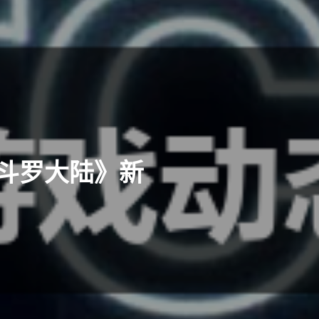
《斗罗大陆》新