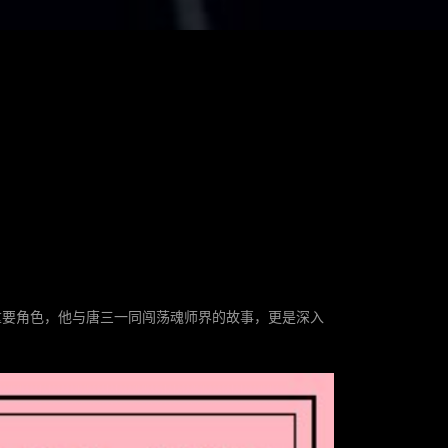
重要角色，他与唐三一同闯荡魂师界的故事，更是深入