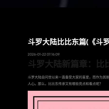
斗罗大陆比比东篇(《斗
2026-01-22 07:16:09
斗罗大陆新篇章：比
斗罗大陆自问世以来一直备受大家的喜爱，而作为其
人心。那么，比比东传承又有哪些亮点和看点呢？