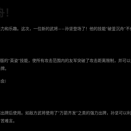
舟！
力和乐趣。这次，一位新的武将——孙坚登场了！他的技能“破釜沉舟”
强版的“英姿”技能，使所有攻击范围内的友军突破了攻击距离限制，并可
手牌。
出牌后使用。如敌方武将使用了“万箭齐发”之类的强力出牌，孙坚可以利
有苦难言。