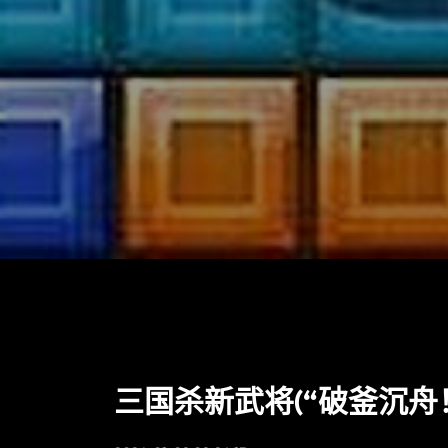
三国杀新武将(“破釜沉舟