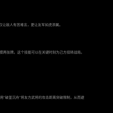
不仅让敌人有苦难言，更让友军如虎添翼。
以摸两张牌。这个技能可以在关键时刻为己方扭转战局。
用“破釜沉舟”将友方武将的攻击距离突破限制，从而避