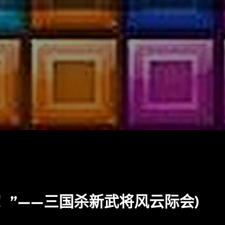
！”——三国杀新武将风云际会)