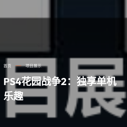
首页
项目展示
PS4花园战争2：独享单机
乐趣