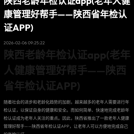
陕西老龄年检认证app(老年人健
康管理好帮手——陕西省年检认
证APP)
2026-02-06 09:25:22
陕西老龄年检认证app(老年
人健康管理好帮手——陕西
省年检认证APP)
随着社会的进步和老龄化趋势的加剧，越来越多的老年人需要进行年
检认证，以保证自身的健康和安全。而如何简单、快速地完成老龄年
检认证成为老年人关注的重点。因此，陕西省推出了一款老年人健康
管理好帮手——陕西省年检认证APP，让老年人可以方便地完成自己