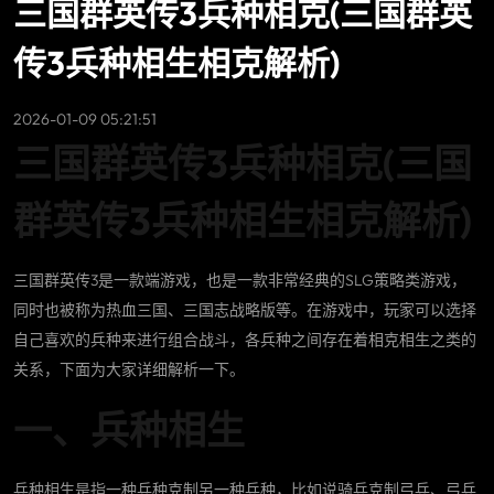
三国群英传3兵种相克(三国群英
传3兵种相生相克解析)
2026-01-09 05:21:51
三国群英传3兵种相克(三国
群英传3兵种相生相克解析)
三国群英传3是一款端游戏，也是一款非常经典的SLG策略类游戏，
同时也被称为热血三国、三国志战略版等。在游戏中，玩家可以选择
自己喜欢的兵种来进行组合战斗，各兵种之间存在着相克相生之类的
关系，下面为大家详细解析一下。
一、兵种相生
兵种相生是指一种兵种克制另一种兵种，比如说骑兵克制弓兵、弓兵