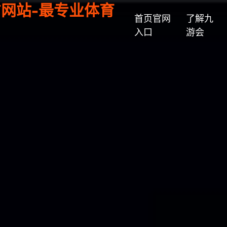
)官方网站-最专业体育
首页官网
了解九
入口
游会