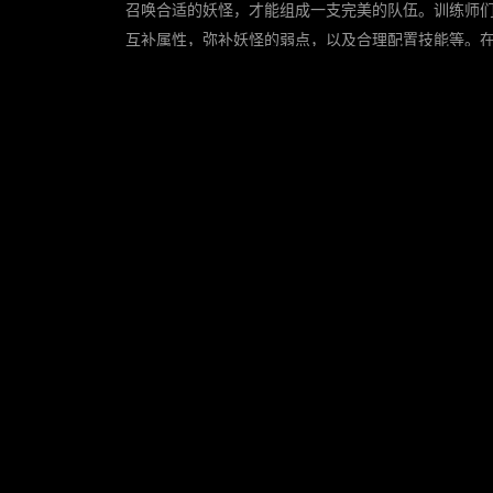
召唤合适的妖怪，才能组成一支完美的队伍。训练师
互补属性，弥补妖怪的弱点，以及合理配置技能等。
第三步：了解战斗的
游戏战斗过程的规则和操作技巧也是非常关键的。许
通过不断练习和总结，你可以学会如何快速选择技能
第四步：挖掘隐藏玩
作为一款充满玄妙的游戏，口袋妖怪中有许多隐藏的
他许多渠道获取游戏的技巧和秘籍，不断探索游戏中
体育娱乐
结论
通过学习和应用上述技巧和秘籍，你将成为一个更好