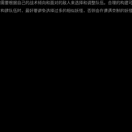
们需要根据自己的战术倾向和面对的敌人来选择和调整队伍。合理的构建
在构建队伍时，最好要避免选择过多的相似妖怪，否则会在遭遇克制的妖
规则和操作技巧
多玩家经常犯的错误是忽略了战术的调整和技能使用的节奏，过度依赖某
，解决或最小化受到的伤害，从而在一场战斗过后成为胜利者。
法和技巧
技巧和玩法。探索这些玩法往往可以获得更多的经验和奖励，比如隐藏的
的未知领域。
的训练师，突破各种挑战并获得全球大赛的奖项。与其他玩家交流，分享