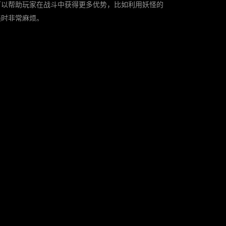
可以帮助玩家在战斗中获得更多优势，比如利用妖怪的
怪时非常麻烦。
种强力技能，以至于无法发挥出完整队伍的战斗力量。
战斗场景和秘密角色的触发条件。此外，你还可以从其
经验，不断磨练自己的技能，让你更加融入这个充满想